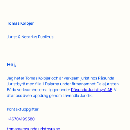
Hoppa
till
innehåll
Tomas Kolbjer
Jurist & Notarius Publicus
Hej,
Jag heter Tomas Kolbjer och är verksam jurist hos Råsunda
Juristbyrå med filial i Dalarna under firmanamnet Dalajuristen.
Båda verksamheterna ligger under
Råsunda Juristbyrå AB
. Vi
åtar oss även uppdrag genom Lavendla Juridik.
Kontaktuppgifter
+46704199580
tomas@rasundajuristbyra.se