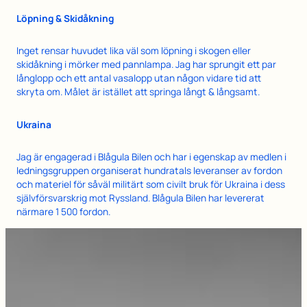
Löpning & Skidåkning
Inget rensar huvudet lika väl som löpning i skogen eller
skidåkning i mörker med pannlampa. Jag har sprungit ett par
långlopp och ett antal vasalopp utan någon vidare tid att
skryta om. Målet är istället att springa långt & långsamt.
Ukraina
Jag är engagerad i Blågula Bilen och har i egenskap av medlen i
ledningsgruppen organiserat hundratals leveranser av fordon
och materiel för såväl militärt som civilt bruk för Ukraina i dess
självförsvarskrig mot Ryssland. Blågula Bilen har levererat
närmare 1 500 fordon.