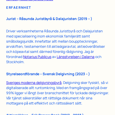
ERFAERNHET
Jurist – Råsunda Juristbyrå & Dalajuristen (2019 – )
Driver verksamheterna Råsunda Juristbyrå och Dalajuristen
med specialisering inom ekonomisk familjerätt samt
småbolagsjuridik. Innefattar allt mellan bouppteckningar,
arvskiften, testamenten till aktieägaravtal, aktieöverlåtelser
och köpeavtal samt därmed förenlig rådgivning. Jag är
förordnad
Notarius Publicus
av
Länsstyrelsen i Dalarna
och
Stockholm.
Styrelseordförande – Svensk Delgivning (2023 – )
Sveriges moderna delgivningsbyrå
. Delgivning sker fysiskt, så vi
digitaliserade allt runtomkring. Med en framgångsgrad på över
99% ligger vi långt över branschsnittet för lyckade delgivningar.
Vår tjänst säkerställer att rättsliga dokument når sina
mottagare på ett effektivt och rättssäkert sätt.